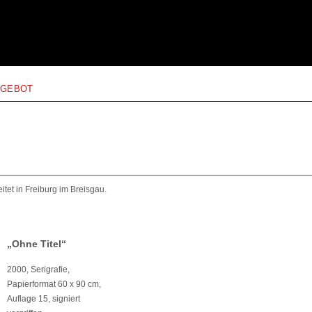
NGEBOT
tet in Freiburg im Breisgau.
„Ohne Titel“
2000, Serigrafie,
Papierformat 60 x 90 cm,
Auflage 15, signiert